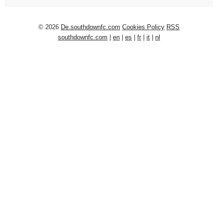
© 2026
De.southdownfc.com
Cookies Policy
RSS
southdownfc.com
|
en
|
es
|
fr
|
it
|
nl