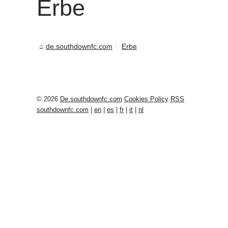
Erbe
de.southdownfc.com
Erbe
© 2026
De.southdownfc.com
Cookies Policy
RSS
southdownfc.com
|
en
|
es
|
fr
|
it
|
nl